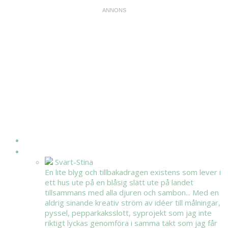
HEM
OM MIG
Svart-Stina
En lite blyg och tillbakadragen existens som lever i
ett hus ute på en blåsig slätt ute på landet
tillsammans med alla djuren och sambon... Med en
aldrig sinande kreativ ström av idéer till målningar,
pyssel, pepparkaksslott, syprojekt som jag inte
riktigt lyckas genomföra i samma takt som jag får