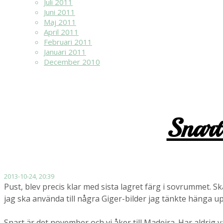
Juli 2011
Juni 2011
Maj 2011
April 2011
Februari 2011
Januari 2011
December 2010
Snart
2013-10-24, 20:39
Pust, blev precis klar med sista lagret färg i sovrummet. S
jag ska använda till några Giger-bilder jag tänkte hänga upp 
Snart är det november och vi åker till Madeira. Har aldrig v