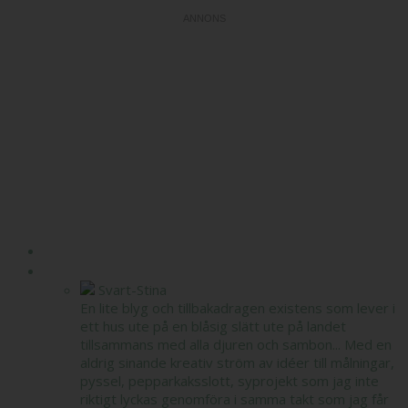
HEM
OM MIG
Svart-Stina
En lite blyg och tillbakadragen existens som lever i
ett hus ute på en blåsig slätt ute på landet
tillsammans med alla djuren och sambon... Med en
aldrig sinande kreativ ström av idéer till målningar,
pyssel, pepparkaksslott, syprojekt som jag inte
riktigt lyckas genomföra i samma takt som jag får