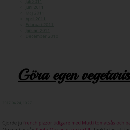
Juli 2011
Juni 2011
Maj 2011
April 2011
Februari 2011
Januari 2011
December 2010
Göra egen vegetaris
2017-04-24, 10:27
Gjorde ju
french pizzor tidigare med Mutti tomatsås och 
Nu när jag såg
Santa Marias pizza tortilla
tänkte jag att ja