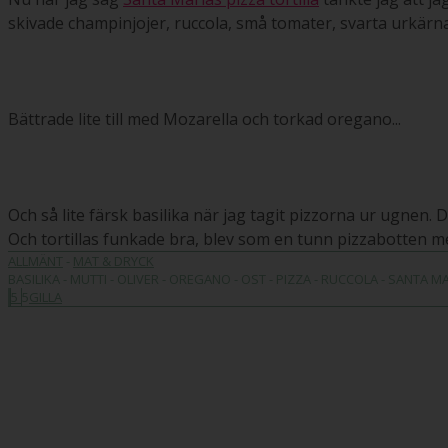
skivade champinjojer, ruccola, små tomater, svarta urkärnad
Bättrade lite till med Mozarella och torkad oregano...
Och så lite färsk basilika när jag tagit pizzorna ur ugnen. Dr
Och tortillas funkade bra, blev som en tunn pizzabotten m
ALLMÄNT
-
MAT & DRYCK
BASILIKA - MUTTI - OLIVER - OREGANO - OST - PIZZA - RUCCOLA - SANTA M
5
5
GILLA