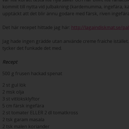
kommit till nytta vid julbakning (kardemumma, ingefära, ka
upptäckt att det blir ännu godare med färsk, riven ingefära
Det här recepet hittade jag här:
http://lagaindiskmat.se/pa
Jag hade ingen grädde utan använde creme fraiche istället. H
tycker det funkade det med.
Recept
500 g frusen hackad spenat
2 st gul lök
2 msk olja
3 st vitlöksklyftor
5 cm färsk ingefära
2 st tomater ELLER 2 dl tomatkross
2 tsk garam masala
2 tsk malen koriander