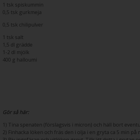
1 tsk spiskummin
0,5 tsk gurkmeja
0,5 tsk chilipulver
1 tsk salt
1,5 dl grädde
1-2 dl mjölk
400 g halloumi
Gör så här:
1) Tina spenaten (förslagsvis i micron) och häll bort eventu
2) Finhacka löken och fräs den i olja i en gryta ca 5 min på
3) Riv ingefäran och vitlöken grovt. Tillsätt detta i grytan o