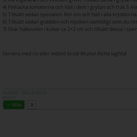
4) Finhacka tomaterna och häll i dem i grytan och fräs 5 min 
5) Tillsätt sedan spenaten. Rör om och häll i alla kryddorna
6) Tillsätt sedan grädden och mjölken samtidigt som du rör
7) Skär halloumin i kuber ca 2×2 cm och tillsätt dessa i spe
Servera med ris eller indiskt bröd! Mums! Atcha laghta!
ALLMÄNT
-
MAT & DRYCK
INDISKT
Gilla
2