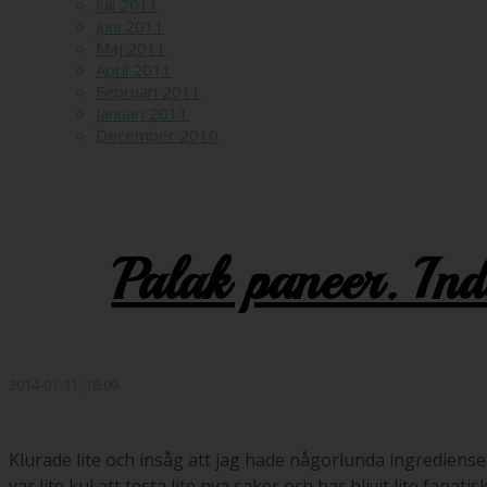
Juli 2011
Juni 2011
Maj 2011
April 2011
Februari 2011
Januari 2011
December 2010
Palak paneer. Ind
2014-01-31, 18:09
Klurade lite och insåg att jag hade någorlunda ingredienser
var lite kul att testa lite nya saker och har blivit lite fan