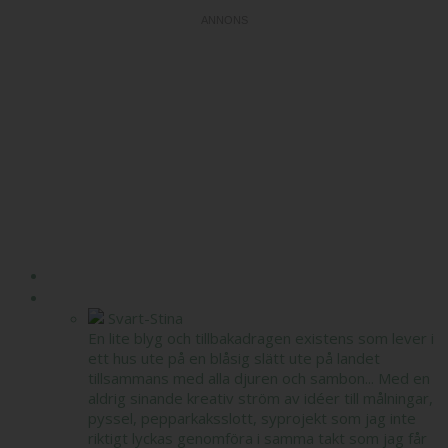
HEM
OM MIG
Svart-Stina
En lite blyg och tillbakadragen existens som lever i
ett hus ute på en blåsig slätt ute på landet
tillsammans med alla djuren och sambon... Med en
aldrig sinande kreativ ström av idéer till målningar,
pyssel, pepparkaksslott, syprojekt som jag inte
riktigt lyckas genomföra i samma takt som jag får