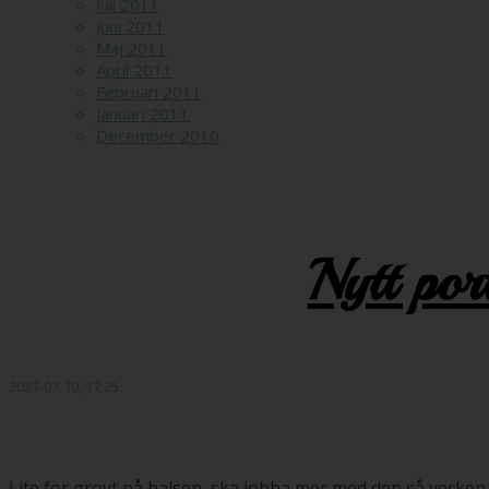
Juli 2011
Juni 2011
Maj 2011
April 2011
Februari 2011
Januari 2011
December 2010
Nytt por
2021-07-10, 17:25
Lite för grovt på halsen, ska jobba mer med den så vecken b