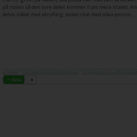
på nosen så den övre delen kommer fram mera istället. An
delvis målat med akrylfärg, sedan ritat med olika pennor...
ALLMÄNT
-
TECKNINGAR OCH MÅLNINGAR
-
TECKNINGAR OCH MÅLNINGA
Gilla
6