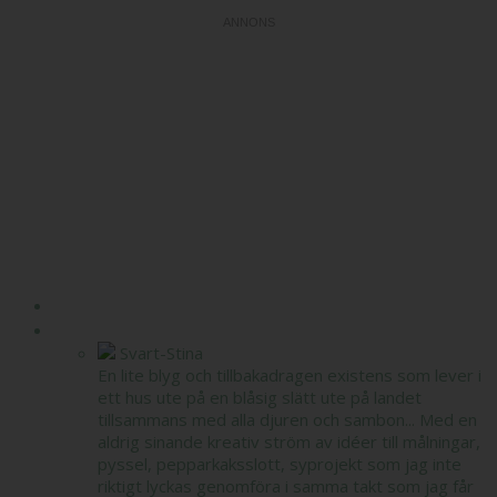
HEM
OM MIG
Svart-Stina
En lite blyg och tillbakadragen existens som lever i
ett hus ute på en blåsig slätt ute på landet
tillsammans med alla djuren och sambon... Med en
aldrig sinande kreativ ström av idéer till målningar,
pyssel, pepparkaksslott, syprojekt som jag inte
riktigt lyckas genomföra i samma takt som jag får