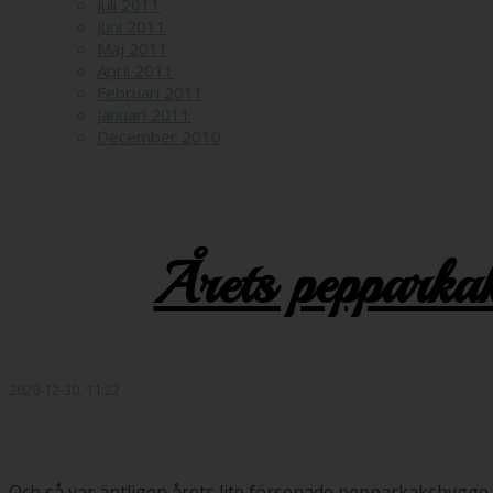
Juli 2011
Juni 2011
Maj 2011
April 2011
Februari 2011
Januari 2011
December 2010
Årets pepparkak
2020-12-30, 11:22
Och
så var äntligen årets lite försenade pepparkaksbygge k