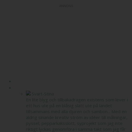
HEM
OM MIG
Svart-Stina
En lite blyg och tillbakadragen existens som lever i
ett hus ute på en blåsig slätt ute på landet
tillsammans med alla djuren och sambon... Med en
aldrig sinande kreativ ström av idéer till målningar,
pyssel, pepparkaksslott, syprojekt som jag inte
riktigt lyckas genomföra i samma takt som jag får