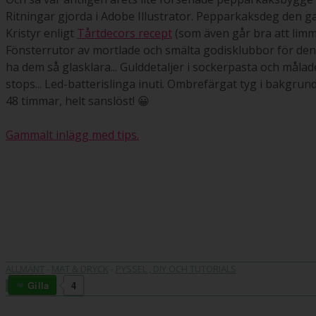
Ritningar gjorda i Adobe Illustrator. Pepparkaksdeg den 
Kristyr enligt
Tårtdecors recept
(som även går bra att limm
Fönsterrutor av mortlade och smälta godisklubbor för den r
ha dem så glasklara... Gulddetaljer i sockerpasta och måla
stops... Led-batterislinga inuti. Ombrefärgat tyg i bakgrun
48 timmar, helt sanslöst! 😀
Gammalt inlägg med tips.
ALLMÄNT
-
MAT & DRYCK
-
PYSSEL , DIY OCH TUTORIALS
Gilla
4