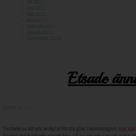
Juli 2011
Juni 2011
Maj 2011
April 2011
Februari 2011
Januari 2011
December 2010
Etsade ännu
2018-11-18, 16:27
Testade ju att ets anågra första glas häromdagen.
Här kan
Tyckte det funkade riktigt bra, så nu etsade jag ett gäng til