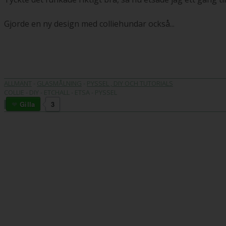
Gjorde en ny design med colliehundar också...
ALLMÄNT
-
GLASMÅLNING
-
PYSSEL , DIY OCH TUTORIALS
COLLIE - DIY - ETCHALL - ETSA - PYSSEL
Gilla
3