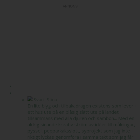
HEM
OM MIG
Svart-Stina
En lite blyg och tillbakadragen existens som lever i
ett hus ute på en blåsig slätt ute på landet
tillsammans med alla djuren och sambon... Med en
aldrig sinande kreativ ström av idéer till målningar,
pyssel, pepparkaksslott, syprojekt som jag inte
riktigt lyckas genomföra i samma takt som jag får