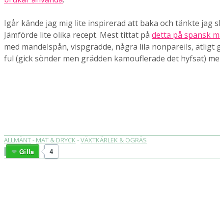
Igår kände jag mig lite inspirerad att baka och tänkte jag 
Jämförde lite olika recept. Mest tittat på
detta på spansk 
med mandelspån, vispgrädde, några lila nonpareils, ätligt g
ful (gick sönder men grädden kamouflerade det hyfsat) m
ALLMÄNT
-
MAT & DRYCK
-
VÄXTKÄRLEK & OGRÄS
Gilla
4