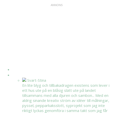
HEM
OM MIG
Svart-Stina
En lite blyg och tillbakadragen existens som lever i
ett hus ute på en blåsig slätt ute på landet
tillsammans med alla djuren och sambon... Med en
aldrig sinande kreativ ström av idéer till målningar,
pyssel, pepparkaksslott, syprojekt som jag inte
riktigt lyckas genomföra i samma takt som jag får