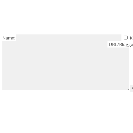
Namn:
K
URL/Blogga