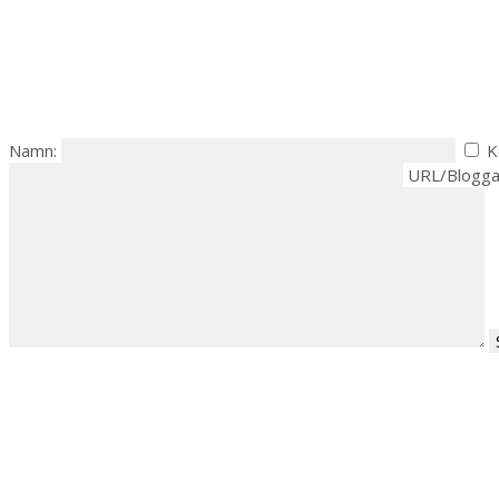
Namn:
K
URL/Blogga