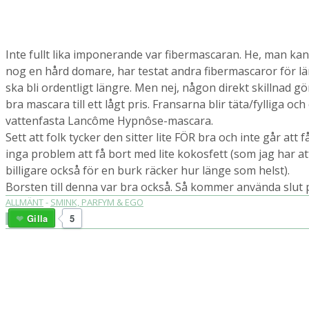
Inte fullt lika imponerande var fibermascaran. He, man kansk
nog en hård domare, har testat andra fibermascaror för län
ska bli ordentligt längre. Men nej, någon direkt skillnad 
bra mascara till ett lågt pris. Fransarna blir täta/fylliga o
vattenfasta Lancôme Hypnôse-mascara.
Sett att folk tycker den sitter lite FÖR bra och inte går att
inga problem att få bort med lite kokosfett (som jag har a
billigare också för en burk räcker hur länge som helst).
Borsten till denna var bra också. Så kommer använda slut 
ALLMÄNT
-
SMINK, PARFYM & EGO
Gilla
5