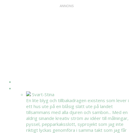
HEM
OM MIG
Svart-Stina
En lite blyg och tillbakadragen existens som lever i
ett hus ute på en blåsig slätt ute på landet
tillsammans med alla djuren och sambon... Med en
aldrig sinande kreativ ström av idéer till målningar,
pyssel, pepparkaksslott, syprojekt som jag inte
riktigt lyckas genomföra i samma takt som jag får