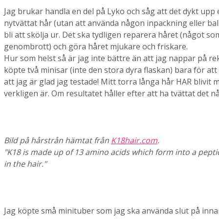
Jag brukar handla en del på Lyko och såg att det dykt upp
nytvättat hår (utan att använda någon inpackning eller ba
bli att skölja ur. Det ska tydligen reparera håret (något so
genombrott) och göra håret mjukare och friskare.
Hur som helst så är jag inte bättre än att jag nappar på rek
köpte två minisar (inte den stora dyra flaskan) bara för at
att jag är glad jag testade! Mitt torra långa hår HAR blivi
verkligen är. Om resultatet håller efter att ha tvättat det 
Bild på hårstrån hämtat från
K18hair.com
.
"K18 is made up of 13 amino acids which form into a pepti
in the hair."
Jag köpte små minituber som jag ska använda slut på innan 