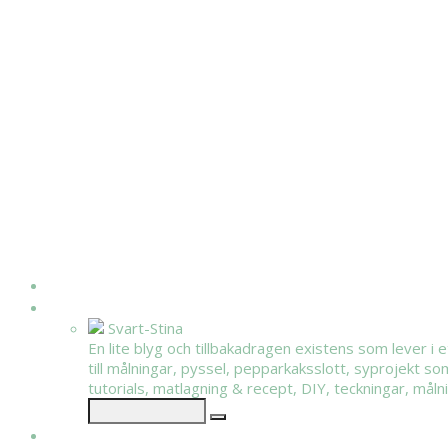
HEM
OM MIG
Svart-Stina
En lite blyg och tillbakadragen existens som lever i 
till målningar, pyssel, pepparkaksslott, syprojekt so
tutorials, matlagning & recept, DIY, teckningar, målnin
KATEGORIER