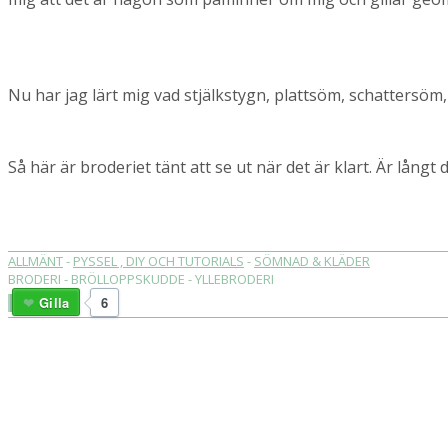
Nu har jag lärt mig vad stjälkstygn, plattsöm, schattersö
Så här är broderiet tänt att se ut när det är klart. Är långt di
ALLMÄNT
-
PYSSEL , DIY OCH TUTORIALS
-
SÖMNAD & KLÄDER
BRODERI - BRÖLLOPPSKUDDE - YLLEBRODERI
Gilla
6