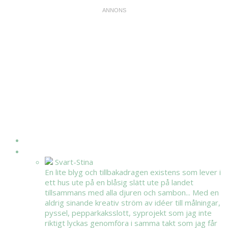
HEM
OM MIG
Svart-Stina
En lite blyg och tillbakadragen existens som lever i
ett hus ute på en blåsig slätt ute på landet
tillsammans med alla djuren och sambon... Med en
aldrig sinande kreativ ström av idéer till målningar,
pyssel, pepparkaksslott, syprojekt som jag inte
riktigt lyckas genomföra i samma takt som jag får