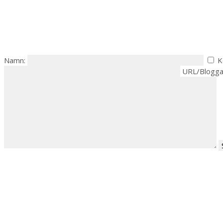
Namn:
K
URL/Blogga