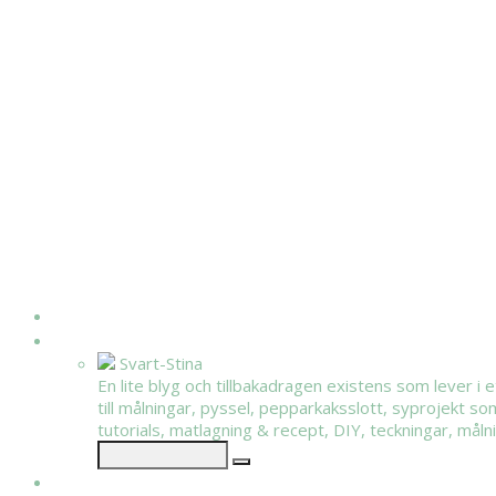
HEM
OM MIG
Svart-Stina
En lite blyg och tillbakadragen existens som lever i 
till målningar, pyssel, pepparkaksslott, syprojekt so
tutorials, matlagning & recept, DIY, teckningar, målnin
KATEGORIER