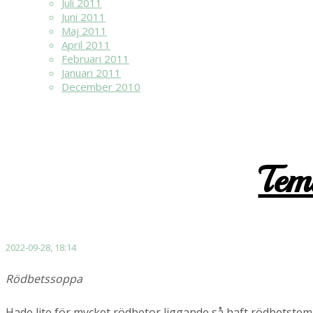
Juli 2011
Juni 2011
Maj 2011
April 2011
Februari 2011
Januari 2011
December 2010
Tem
2022-09-28, 18:14
Rödbetssoppa
Hade lite för mycket rödbetor liggande så haft rödbetst