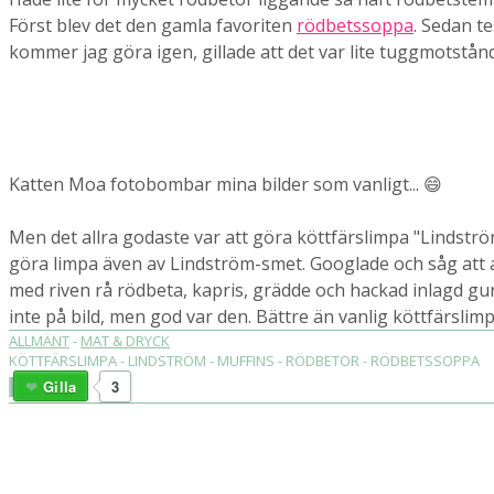
Först blev det den gamla favoriten
rödbetssoppa
. Sedan t
kommer jag göra igen, gillade att det var lite tuggmotstå
Katten Moa fotobombar mina bilder som vanligt... 😄
Men det allra godaste var att göra köttfärslimpa "Lindström
göra limpa även av Lindström-smet. Googlade och såg att a
med riven rå rödbeta, kapris, grädde och hackad inlagd gur
inte på bild, men god var den. Bättre än vanlig köttfärslim
ALLMÄNT
-
MAT & DRYCK
KÖTTFÄRSLIMPA - LINDSTRÖM - MUFFINS - RÖDBETOR - RÖDBETSSOPPA
Gilla
3