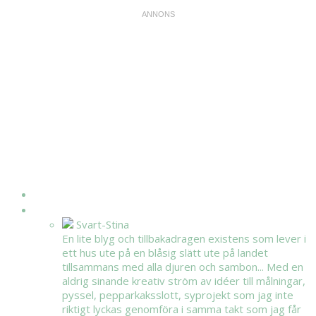
HEM
OM MIG
Svart-Stina
En lite blyg och tillbakadragen existens som lever i
ett hus ute på en blåsig slätt ute på landet
tillsammans med alla djuren och sambon... Med en
aldrig sinande kreativ ström av idéer till målningar,
pyssel, pepparkaksslott, syprojekt som jag inte
riktigt lyckas genomföra i samma takt som jag får