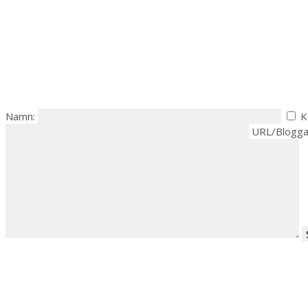
Namn:
K
URL/Blogga