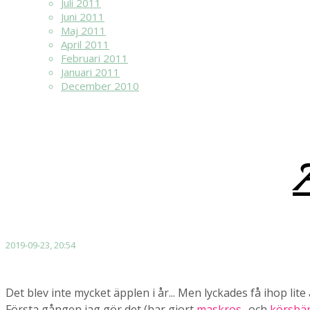
Juli 2011
Juni 2011
Maj 2011
April 2011
Februari 2011
Januari 2011
December 2010
Ä
2019-09-23, 20:54
Det blev inte mycket äpplen i år... Men lyckades få ihop lit
Första gången jag gör det (har gjort
maskros-
och
körsbär