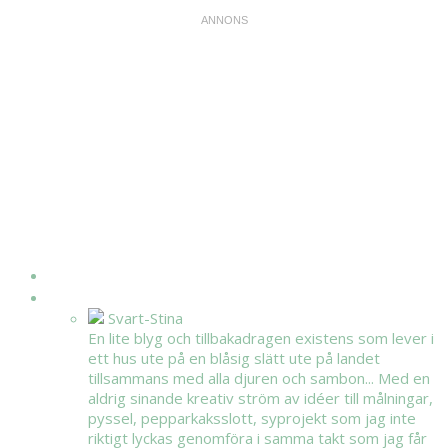
HEM
OM MIG
Svart-Stina
En lite blyg och tillbakadragen existens som lever i
ett hus ute på en blåsig slätt ute på landet
tillsammans med alla djuren och sambon... Med en
aldrig sinande kreativ ström av idéer till målningar,
pyssel, pepparkaksslott, syprojekt som jag inte
riktigt lyckas genomföra i samma takt som jag får