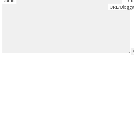
Namn:
K
URL/Blogga